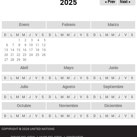
ú
2025
« Prev
Next »
l
s
a
q
p
u
e
a
Enero
Febrero
Marzo
d
s
a
D
L
M
M
J
V
S
D
L
M
M
J
V
S
D
L
M
M
J
V
S
p
1
2
3
4
5
6
7
8
9
10
11
12
r
13
14
15
16
17
18
19
i
20
21
22
23
24
25
26
27
28
29
30
n
Abril
Mayo
Junio
c
i
D
L
M
M
J
V
S
D
L
M
M
J
V
S
D
L
M
M
J
V
S
p
Julio
Agosto
Septiembre
a
D
L
M
M
J
V
S
D
L
M
M
J
V
S
D
L
M
M
J
V
S
l
e
Octubre
Noviembre
Diciembre
s
D
L
M
M
J
V
S
D
L
M
M
J
V
S
D
L
M
M
J
V
S
COPYRIGHT © 2026 UNITED NATIONS