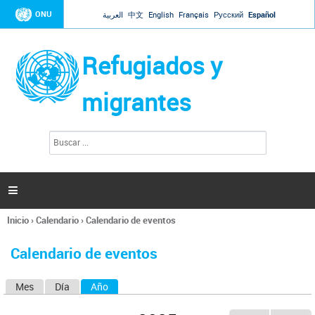
Jump to navigation
ONU
العربية
中文
English
Français
Русский
Español
Refugiados y
migrantes
B
F
u
o
s
r
c
a
m
r

u
l
Inicio
›
Calendario
›
Calendario de eventos
a
Se
r
encuentra
i
Calendario de eventos
usted
o
aquí
d
Mes
Día
Año
(solapa activa)
S
e
b
o