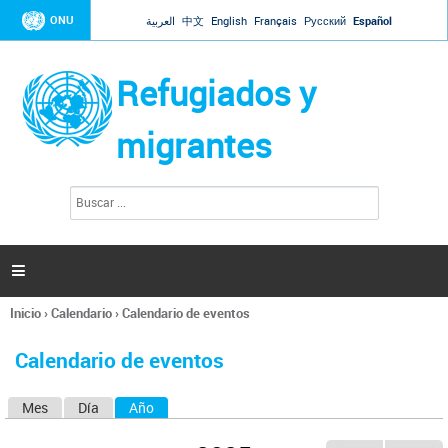
Jump to navigation
ONU
العربية
中文
English
Français
Русский
Español
Refugiados y
migrantes
B
F
u
o
s
r
c
a
m
r

u
l
Inicio
›
Calendario
›
Calendario de eventos
a
Se
r
encuentra
i
Calendario de eventos
usted
o
aquí
d
Mes
Día
Año
(solapa activa)
S
e
b
o