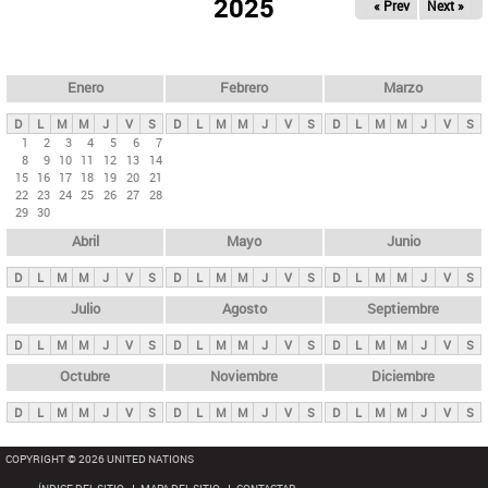
ú
2025
« Prev
Next »
l
s
a
q
p
u
e
a
Enero
Febrero
Marzo
d
s
a
D
L
M
M
J
V
S
D
L
M
M
J
V
S
D
L
M
M
J
V
S
p
1
2
3
4
5
6
7
8
9
10
11
12
13
14
r
15
16
17
18
19
20
21
i
22
23
24
25
26
27
28
29
30
n
Abril
Mayo
Junio
c
i
D
L
M
M
J
V
S
D
L
M
M
J
V
S
D
L
M
M
J
V
S
p
Julio
Agosto
Septiembre
a
D
L
M
M
J
V
S
D
L
M
M
J
V
S
D
L
M
M
J
V
S
l
e
Octubre
Noviembre
Diciembre
s
D
L
M
M
J
V
S
D
L
M
M
J
V
S
D
L
M
M
J
V
S
COPYRIGHT © 2026 UNITED NATIONS