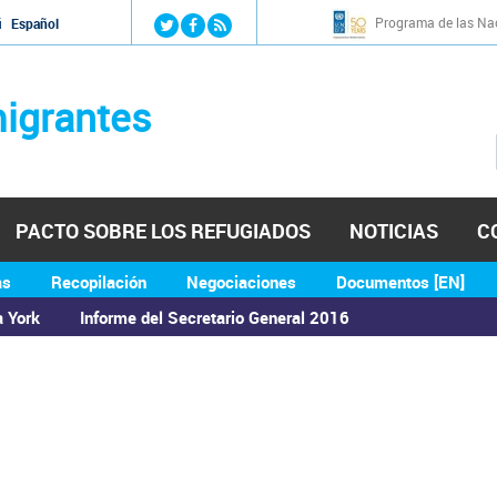
Jump to navigation
Programa de las Nac
й
Español
igrantes
PACTO SOBRE LOS REFUGIADOS
NOTICIAS
C
as
Recopilación
Negociaciones
Documentos [EN]
a York
Informe del Secretario General 2016