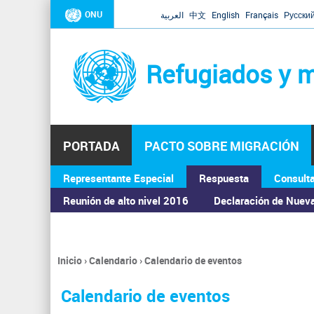
ONU
العربية
中文
English
Français
Русски
Refugiados y m
PORTADA
PACTO SOBRE MIGRACIÓN
Representante Especial
Respuesta
Consult
ASAMBLEA GENERAL
Reunión de alto nivel 2016
Declaración de Nuev
Inicio
›
Calendario
›
Calendario de eventos
Se
encuentra
Calendario de eventos
usted