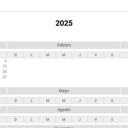
2025
Febrero
D
L
M
M
J
V
S
6
13
20
27
Mayo
D
L
M
M
J
V
S
Agosto
D
L
M
M
J
V
S