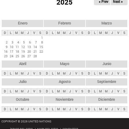
ú
2025
« Prev
Next »
l
s
a
q
p
u
e
a
Enero
Febrero
Marzo
d
s
a
D
L
M
M
J
V
S
D
L
M
M
J
V
S
D
L
M
M
J
V
S
p
1
2
3
4
5
6
7
8
r
9
10
11
12
13
14
15
i
16
17
18
19
20
21
22
23
24
25
26
27
28
n
Abril
Mayo
Junio
c
i
D
L
M
M
J
V
S
D
L
M
M
J
V
S
D
L
M
M
J
V
S
p
Julio
Agosto
Septiembre
a
D
L
M
M
J
V
S
D
L
M
M
J
V
S
D
L
M
M
J
V
S
l
e
Octubre
Noviembre
Diciembre
s
D
L
M
M
J
V
S
D
L
M
M
J
V
S
D
L
M
M
J
V
S
COPYRIGHT © 2026 UNITED NATIONS