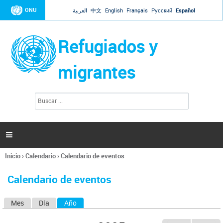
Jump to navigation
ONU
العربية
中文
English
Français
Русский
Español
Refugiados y
migrantes
B
F
u
o
s
r
c
a
m
r

u
l
Inicio
›
Calendario
›
Calendario de eventos
a
Se
r
encuentra
i
Calendario de eventos
usted
o
aquí
d
Mes
Día
Año
(solapa activa)
S
e
b
o