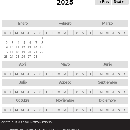
ú
2025
« Prev
Next »
l
s
a
q
p
u
e
a
Enero
Febrero
Marzo
d
s
a
D
L
M
M
J
V
S
D
L
M
M
J
V
S
D
L
M
M
J
V
S
p
1
2
3
4
5
6
7
8
r
9
10
11
12
13
14
15
i
16
17
18
19
20
21
22
23
24
25
26
27
28
n
Abril
Mayo
Junio
c
i
D
L
M
M
J
V
S
D
L
M
M
J
V
S
D
L
M
M
J
V
S
p
Julio
Agosto
Septiembre
a
D
L
M
M
J
V
S
D
L
M
M
J
V
S
D
L
M
M
J
V
S
l
e
Octubre
Noviembre
Diciembre
s
D
L
M
M
J
V
S
D
L
M
M
J
V
S
D
L
M
M
J
V
S
COPYRIGHT © 2026 UNITED NATIONS