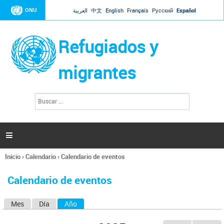
Jump to navigation
ONU
العربية
中文
English
Français
Русский
Español
Refugiados y
migrantes
B
F
u
o
s
r
c
a
m
r

u
l
Inicio
›
Calendario
›
Calendario de eventos
a
Se
r
encuentra
i
Calendario de eventos
usted
o
aquí
d
Mes
Día
Año
(solapa activa)
S
e
b
o