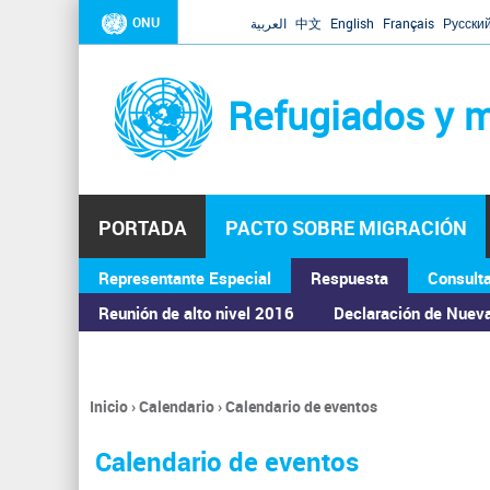
ONU
العربية
中文
English
Français
Русски
Refugiados y m
PORTADA
PACTO SOBRE MIGRACIÓN
Representante Especial
Respuesta
Consult
ASAMBLEA GENERAL
Reunión de alto nivel 2016
Declaración de Nuev
Inicio
›
Calendario
›
Calendario de eventos
Se
encuentra
Calendario de eventos
usted