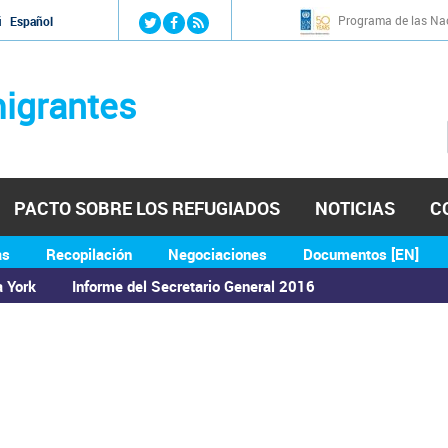
Jump to navigation
Programa de las Nac
й
Español
igrantes
PACTO SOBRE LOS REFUGIADOS
NOTICIAS
C
as
Recopilación
Negociaciones
Documentos [EN]
a York
Informe del Secretario General 2016