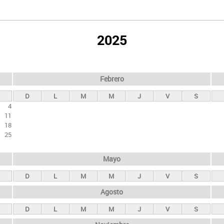
2025
Febrero
D
L
M
M
J
V
S
4
11
18
25
Mayo
D
L
M
M
J
V
S
Agosto
D
L
M
M
J
V
S