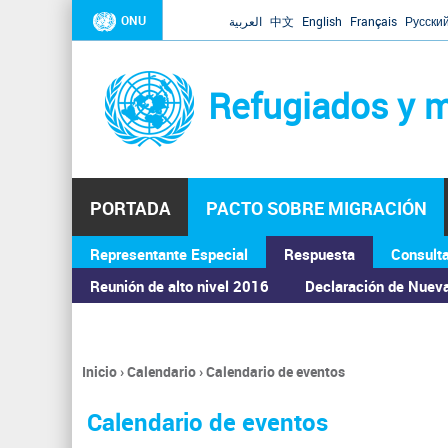
ONU
العربية
中文
English
Français
Русски
Refugiados y m
PORTADA
PACTO SOBRE MIGRACIÓN
Representante Especial
Respuesta
Consult
ASAMBLEA GENERAL
Reunión de alto nivel 2016
Declaración de Nuev
Inicio
›
Calendario
›
Calendario de eventos
Se
encuentra
Calendario de eventos
usted