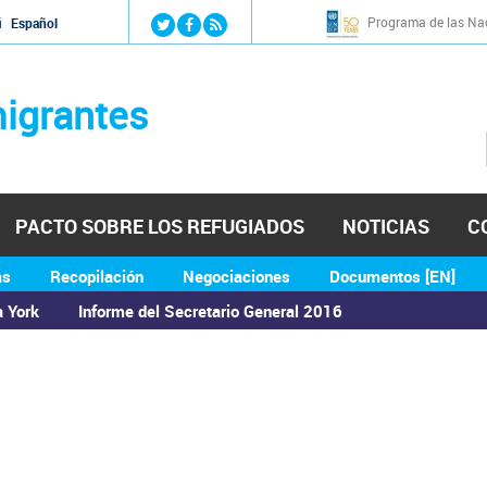
Jump to navigation
Programa de las Nac
й
Español
igrantes
PACTO SOBRE LOS REFUGIADOS
NOTICIAS
C
as
Recopilación
Negociaciones
Documentos [EN]
a York
Informe del Secretario General 2016