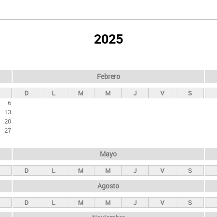
2025
Febrero
D
L
M
M
J
V
S
6
13
20
27
Mayo
D
L
M
M
J
V
S
Agosto
D
L
M
M
J
V
S