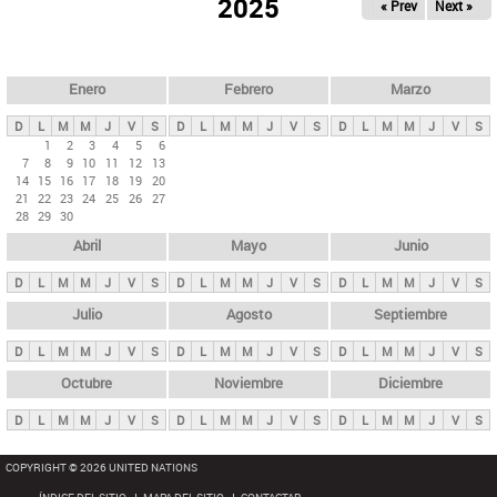
ú
2025
« Prev
Next »
l
s
a
q
p
u
e
a
Enero
Febrero
Marzo
d
s
a
D
L
M
M
J
V
S
D
L
M
M
J
V
S
D
L
M
M
J
V
S
p
1
2
3
4
5
6
7
8
9
10
11
12
13
r
14
15
16
17
18
19
20
i
21
22
23
24
25
26
27
28
29
30
n
Abril
Mayo
Junio
c
i
D
L
M
M
J
V
S
D
L
M
M
J
V
S
D
L
M
M
J
V
S
p
Julio
Agosto
Septiembre
a
D
L
M
M
J
V
S
D
L
M
M
J
V
S
D
L
M
M
J
V
S
l
e
Octubre
Noviembre
Diciembre
s
D
L
M
M
J
V
S
D
L
M
M
J
V
S
D
L
M
M
J
V
S
COPYRIGHT © 2026 UNITED NATIONS