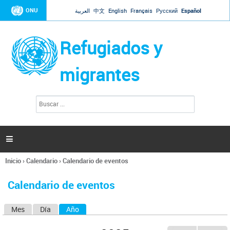
Jump to navigation
ONU
العربية
中文
English
Français
Русский
Español
Refugiados y
migrantes
B
F
u
o
s
r
c
a
m
r

u
l
Inicio
›
Calendario
›
Calendario de eventos
a
Se
r
encuentra
i
Calendario de eventos
usted
o
aquí
d
Mes
Día
Año
(solapa activa)
S
e
b
o