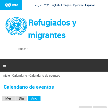
Jump to navigation
ONU
العربية
中文
English
Français
Русский
Español
Refugiados y
migrantes
B
F
u
o
s
r
c
a
m
r

u
l
Inicio
›
Calendario
›
Calendario de eventos
a
Se
r
encuentra
i
Calendario de eventos
usted
o
aquí
d
Mes
Día
Año
(solapa activa)
S
e
b
o