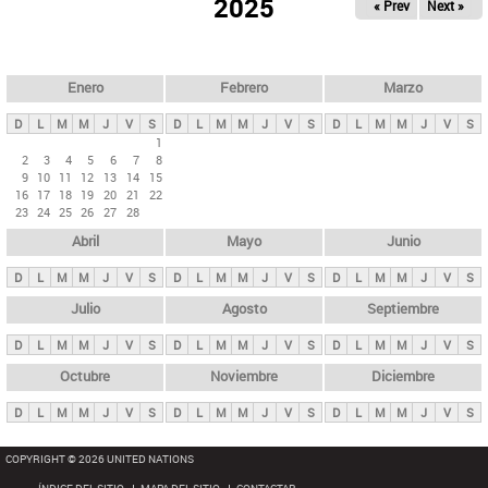
ú
2025
« Prev
Next »
l
s
a
q
p
u
e
a
Enero
Febrero
Marzo
d
s
a
D
L
M
M
J
V
S
D
L
M
M
J
V
S
D
L
M
M
J
V
S
p
1
2
3
4
5
6
7
8
r
9
10
11
12
13
14
15
i
16
17
18
19
20
21
22
23
24
25
26
27
28
n
Abril
Mayo
Junio
c
i
D
L
M
M
J
V
S
D
L
M
M
J
V
S
D
L
M
M
J
V
S
p
Julio
Agosto
Septiembre
a
D
L
M
M
J
V
S
D
L
M
M
J
V
S
D
L
M
M
J
V
S
l
e
Octubre
Noviembre
Diciembre
s
D
L
M
M
J
V
S
D
L
M
M
J
V
S
D
L
M
M
J
V
S
COPYRIGHT © 2026 UNITED NATIONS