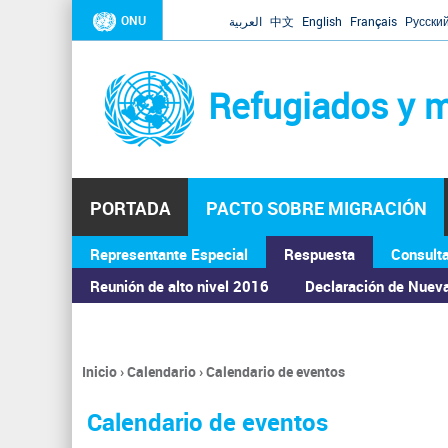
ONU
العربية
中文
English
Français
Русски
Refugiados y m
PORTADA
PACTO SOBRE MIGRACIÓN
Representante Especial
Respuesta
Consult
ASAMBLEA GENERAL
Reunión de alto nivel 2016
Declaración de Nuev
Inicio
›
Calendario
›
Calendario de eventos
Se
encuentra
Calendario de eventos
usted