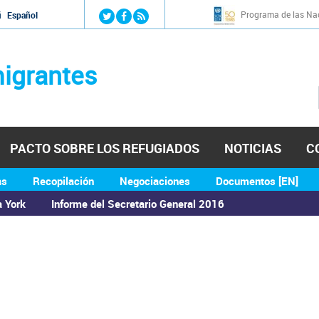
Jump to navigation
Programa de las Nac
й
Español
igrantes
PACTO SOBRE LOS REFUGIADOS
NOTICIAS
C
as
Recopilación
Negociaciones
Documentos [EN]
a York
Informe del Secretario General 2016