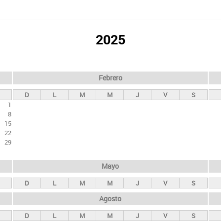
2025
Febrero
D
L
M
M
J
V
S
1
8
15
22
29
Mayo
D
L
M
M
J
V
S
Agosto
D
L
M
M
J
V
S