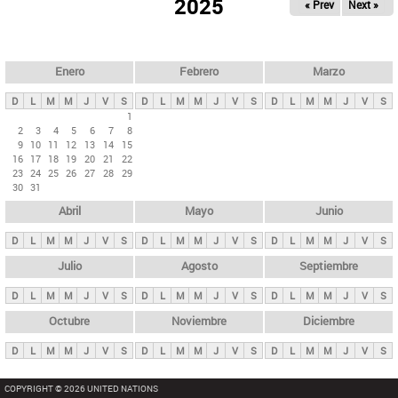
ú
2025
« Prev
Next »
l
s
a
q
p
u
e
a
Enero
Febrero
Marzo
d
s
a
D
L
M
M
J
V
S
D
L
M
M
J
V
S
D
L
M
M
J
V
S
p
1
2
3
4
5
6
7
8
r
9
10
11
12
13
14
15
i
16
17
18
19
20
21
22
23
24
25
26
27
28
29
n
30
31
c
Abril
Mayo
Junio
i
p
D
L
M
M
J
V
S
D
L
M
M
J
V
S
D
L
M
M
J
V
S
a
Julio
Agosto
Septiembre
l
D
L
M
M
J
V
S
D
L
M
M
J
V
S
D
L
M
M
J
V
S
e
Octubre
Noviembre
Diciembre
s
D
L
M
M
J
V
S
D
L
M
M
J
V
S
D
L
M
M
J
V
S
COPYRIGHT © 2026 UNITED NATIONS