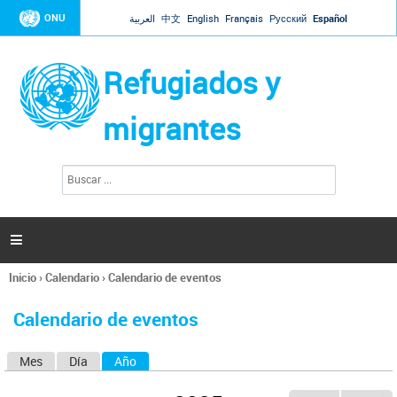
Jump to navigation
ONU
العربية
中文
English
Français
Русский
Español
Refugiados y
migrantes
B
F
u
o
s
r
c
a
m
r

u
l
Inicio
›
Calendario
›
Calendario de eventos
a
Se
r
encuentra
i
Calendario de eventos
usted
o
aquí
d
Mes
Día
Año
(solapa activa)
S
e
b
o