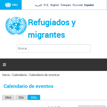
Jump to navigation
ONU
العربية
中文
English
Français
Русский
Español
Refugiados y
migrantes
B
F
u
o
s
r
c
a
m
r

u
l
Inicio
›
Calendario
›
Calendario de eventos
a
Se
r
encuentra
i
Calendario de eventos
usted
o
aquí
d
Mes
Día
Año
(solapa activa)
S
e
b
o