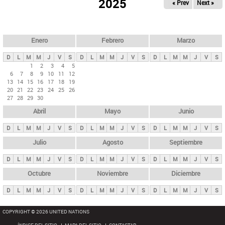
ú
2025
« Prev
Next »
l
s
a
q
p
u
e
a
Enero
Febrero
Marzo
d
s
a
D
L
M
M
J
V
S
D
L
M
M
J
V
S
D
L
M
M
J
V
S
p
1
2
3
4
5
6
7
8
9
10
11
12
r
13
14
15
16
17
18
19
i
20
21
22
23
24
25
26
27
28
29
30
n
Abril
Mayo
Junio
c
i
D
L
M
M
J
V
S
D
L
M
M
J
V
S
D
L
M
M
J
V
S
p
Julio
Agosto
Septiembre
a
D
L
M
M
J
V
S
D
L
M
M
J
V
S
D
L
M
M
J
V
S
l
e
Octubre
Noviembre
Diciembre
s
D
L
M
M
J
V
S
D
L
M
M
J
V
S
D
L
M
M
J
V
S
COPYRIGHT © 2026 UNITED NATIONS