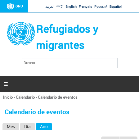
Jump to navigation
ONU
العربية
中文
English
Français
Русский
Español
Refugiados y
migrantes
B
F
u
o
s
r
c
a
m
r

u
l
Inicio
›
Calendario
›
Calendario de eventos
a
Se
r
encuentra
i
Calendario de eventos
usted
o
aquí
d
Mes
Día
Año
(solapa activa)
S
e
b
o