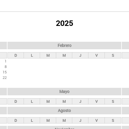
2025
Febrero
D
L
M
M
J
V
S
1
8
15
22
Mayo
D
L
M
M
J
V
S
Agosto
D
L
M
M
J
V
S