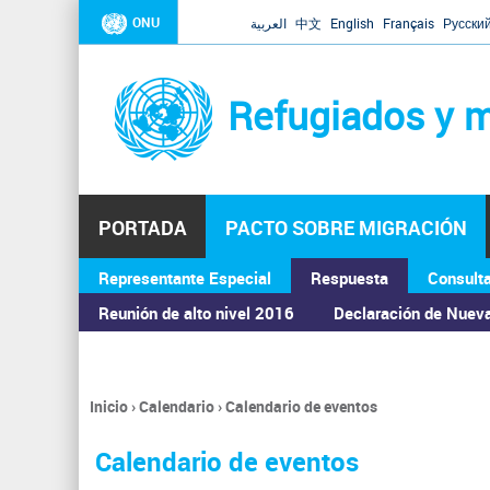
ONU
العربية
中文
English
Français
Русски
Refugiados y m
PORTADA
PACTO SOBRE MIGRACIÓN
Representante Especial
Respuesta
Consult
ASAMBLEA GENERAL
Reunión de alto nivel 2016
Declaración de Nuev
Inicio
›
Calendario
›
Calendario de eventos
Se
encuentra
Calendario de eventos
usted