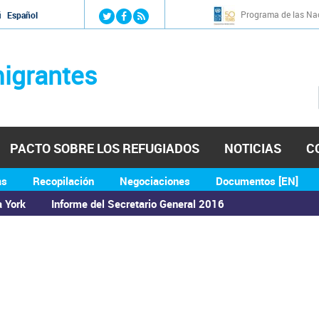
Jump to navigation
Programa de las Nac
й
Español
igrantes
PACTO SOBRE LOS REFUGIADOS
NOTICIAS
C
as
Recopilación
Negociaciones
Documentos [EN]
a York
Informe del Secretario General 2016