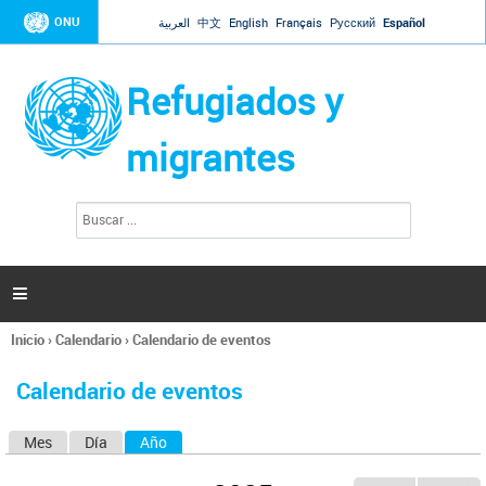
Jump to navigation
ONU
العربية
中文
English
Français
Русский
Español
Refugiados y
migrantes
B
F
u
o
s
r
c
a
m
r

u
l
Inicio
›
Calendario
›
Calendario de eventos
a
Se
r
encuentra
i
Calendario de eventos
usted
o
aquí
d
Mes
Día
Año
(solapa activa)
S
e
b
o