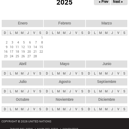
ú
2025
« Prev
Next »
l
s
a
q
p
u
e
a
Enero
Febrero
Marzo
d
s
a
D
L
M
M
J
V
S
D
L
M
M
J
V
S
D
L
M
M
J
V
S
p
1
2
3
4
5
6
7
8
r
9
10
11
12
13
14
15
i
16
17
18
19
20
21
22
23
24
25
26
27
28
n
Abril
Mayo
Junio
c
i
D
L
M
M
J
V
S
D
L
M
M
J
V
S
D
L
M
M
J
V
S
p
Julio
Agosto
Septiembre
a
D
L
M
M
J
V
S
D
L
M
M
J
V
S
D
L
M
M
J
V
S
l
e
Octubre
Noviembre
Diciembre
s
D
L
M
M
J
V
S
D
L
M
M
J
V
S
D
L
M
M
J
V
S
COPYRIGHT © 2026 UNITED NATIONS