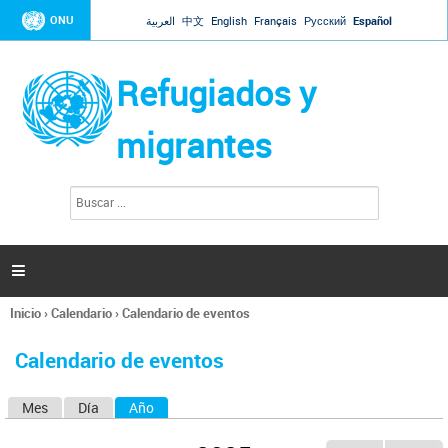
Jump to navigation
ONU
العربية
中文
English
Français
Русский
Español
Refugiados y
migrantes
B
F
u
o
s
r
c
a
m
r

u
l
Inicio
›
Calendario
›
Calendario de eventos
a
Se
r
encuentra
i
Calendario de eventos
usted
o
aquí
d
Mes
Día
Año
(solapa activa)
S
e
b
o