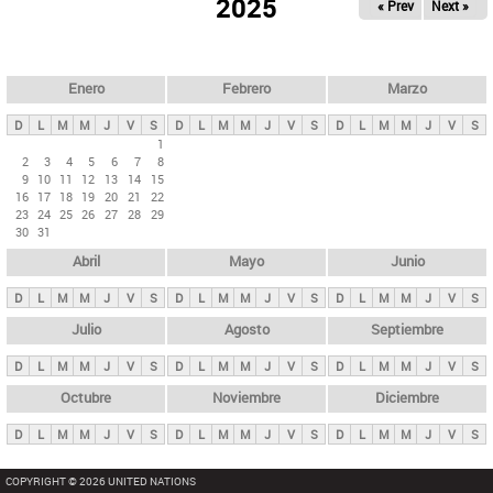
ú
2025
« Prev
Next »
l
s
a
q
p
u
e
a
Enero
Febrero
Marzo
d
s
a
D
L
M
M
J
V
S
D
L
M
M
J
V
S
D
L
M
M
J
V
S
p
1
2
3
4
5
6
7
8
r
9
10
11
12
13
14
15
i
16
17
18
19
20
21
22
23
24
25
26
27
28
29
n
30
31
c
Abril
Mayo
Junio
i
p
D
L
M
M
J
V
S
D
L
M
M
J
V
S
D
L
M
M
J
V
S
a
Julio
Agosto
Septiembre
l
D
L
M
M
J
V
S
D
L
M
M
J
V
S
D
L
M
M
J
V
S
e
Octubre
Noviembre
Diciembre
s
D
L
M
M
J
V
S
D
L
M
M
J
V
S
D
L
M
M
J
V
S
COPYRIGHT © 2026 UNITED NATIONS