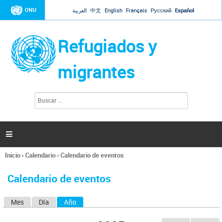
Jump to navigation
ONU
العربية
中文
English
Français
Русский
Español
Refugiados y
migrantes
B
F
u
o
s
r
c
a
m
r

u
l
Inicio
›
Calendario
›
Calendario de eventos
a
Se
r
encuentra
i
Calendario de eventos
usted
o
aquí
d
Mes
Día
Año
(solapa activa)
S
e
b
o