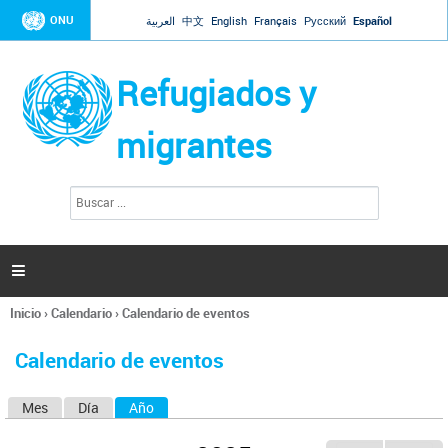
Jump to navigation
ONU
العربية
中文
English
Français
Русский
Español
Refugiados y
migrantes
B
F
u
o
s
r
c
a
m
r

u
l
Inicio
›
Calendario
›
Calendario de eventos
a
Se
r
encuentra
i
Calendario de eventos
usted
o
aquí
d
Mes
Día
Año
(solapa activa)
S
e
b
o