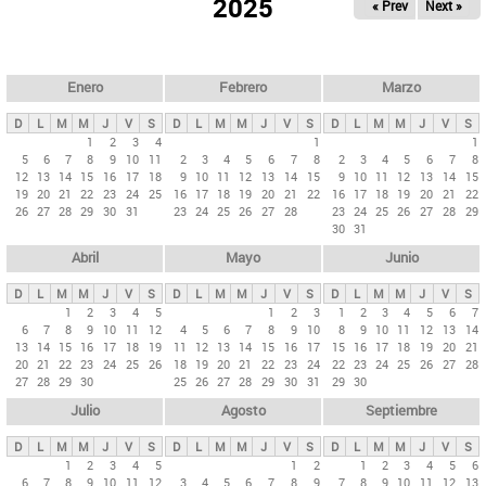
ú
2025
« Prev
Next »
l
s
a
q
p
u
e
a
Enero
Febrero
Marzo
d
s
a
D
L
M
M
J
V
S
D
L
M
M
J
V
S
D
L
M
M
J
V
S
p
1
2
3
4
1
1
5
6
7
8
9
10
11
2
3
4
5
6
7
8
2
3
4
5
6
7
8
r
12
13
14
15
16
17
18
9
10
11
12
13
14
15
9
10
11
12
13
14
15
i
19
20
21
22
23
24
25
16
17
18
19
20
21
22
16
17
18
19
20
21
22
26
27
28
29
30
31
23
24
25
26
27
28
23
24
25
26
27
28
29
n
30
31
c
Abril
Mayo
Junio
i
p
D
L
M
M
J
V
S
D
L
M
M
J
V
S
D
L
M
M
J
V
S
1
2
3
4
5
1
2
3
1
2
3
4
5
6
7
a
6
7
8
9
10
11
12
4
5
6
7
8
9
10
8
9
10
11
12
13
14
l
13
14
15
16
17
18
19
11
12
13
14
15
16
17
15
16
17
18
19
20
21
20
21
22
23
24
25
26
18
19
20
21
22
23
24
22
23
24
25
26
27
28
e
27
28
29
30
25
26
27
28
29
30
31
29
30
s
Julio
Agosto
Septiembre
D
L
M
M
J
V
S
D
L
M
M
J
V
S
D
L
M
M
J
V
S
1
2
3
4
5
1
2
1
2
3
4
5
6
6
7
8
9
10
11
12
3
4
5
6
7
8
9
7
8
9
10
11
12
13