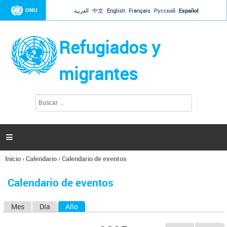
Jump to navigation
ONU
العربية
中文
English
Français
Русский
Español
Refugiados y
migrantes
B
F
u
o
s
r
c
a
m
r

u
l
Inicio
›
Calendario
›
Calendario de eventos
a
Se
r
encuentra
i
Calendario de eventos
usted
o
aquí
d
Mes
Día
Año
(solapa activa)
S
e
b
o