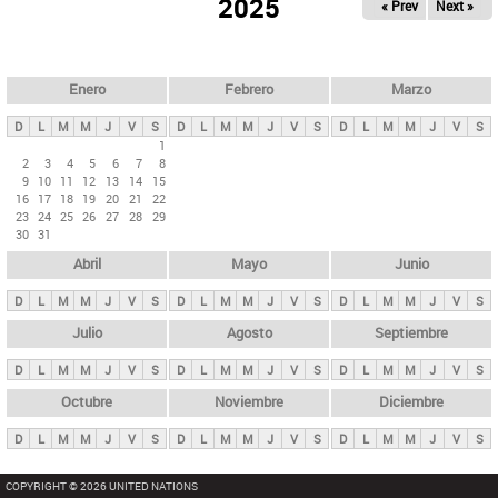
ú
2025
« Prev
Next »
l
s
a
q
p
u
e
a
Enero
Febrero
Marzo
d
s
a
D
L
M
M
J
V
S
D
L
M
M
J
V
S
D
L
M
M
J
V
S
p
1
2
3
4
5
6
7
8
r
9
10
11
12
13
14
15
i
16
17
18
19
20
21
22
23
24
25
26
27
28
29
n
30
31
c
Abril
Mayo
Junio
i
p
D
L
M
M
J
V
S
D
L
M
M
J
V
S
D
L
M
M
J
V
S
a
Julio
Agosto
Septiembre
l
D
L
M
M
J
V
S
D
L
M
M
J
V
S
D
L
M
M
J
V
S
e
Octubre
Noviembre
Diciembre
s
D
L
M
M
J
V
S
D
L
M
M
J
V
S
D
L
M
M
J
V
S
COPYRIGHT © 2026 UNITED NATIONS