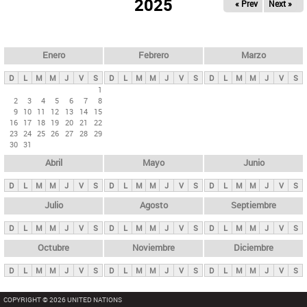
ú
2025
« Prev
Next »
l
s
a
q
p
u
e
a
Enero
Febrero
Marzo
d
s
a
D
L
M
M
J
V
S
D
L
M
M
J
V
S
D
L
M
M
J
V
S
p
1
2
3
4
5
6
7
8
r
9
10
11
12
13
14
15
i
16
17
18
19
20
21
22
23
24
25
26
27
28
29
n
30
31
c
Abril
Mayo
Junio
i
p
D
L
M
M
J
V
S
D
L
M
M
J
V
S
D
L
M
M
J
V
S
a
Julio
Agosto
Septiembre
l
D
L
M
M
J
V
S
D
L
M
M
J
V
S
D
L
M
M
J
V
S
e
Octubre
Noviembre
Diciembre
s
D
L
M
M
J
V
S
D
L
M
M
J
V
S
D
L
M
M
J
V
S
COPYRIGHT © 2026 UNITED NATIONS