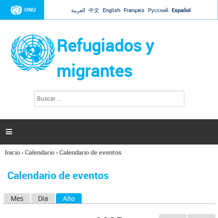
Jump to navigation
ONU
العربية
中文
English
Français
Русский
Español
Refugiados y
migrantes
B
F
u
o
s
r
c
a
m
r

u
l
Inicio
›
Calendario
›
Calendario de eventos
a
Se
r
encuentra
i
Calendario de eventos
usted
o
aquí
d
Mes
Día
Año
(solapa activa)
S
e
b
o