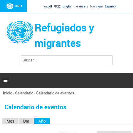
Jump to navigation
ONU
العربية
中文
English
Français
Русский
Español
Refugiados y
migrantes
B
F
u
o
s
r
c
a
m
r

u
l
Inicio
›
Calendario
›
Calendario de eventos
a
Se
r
encuentra
i
Calendario de eventos
usted
o
aquí
d
Mes
Día
Año
(solapa activa)
S
e
b
o