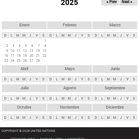
ú
2025
« Prev
Next »
l
s
a
q
p
u
e
a
Enero
Febrero
Marzo
d
s
a
D
L
M
M
J
V
S
D
L
M
M
J
V
S
D
L
M
M
J
V
S
p
1
2
3
4
5
6
7
8
r
9
10
11
12
13
14
15
i
16
17
18
19
20
21
22
23
24
25
26
27
28
n
Abril
Mayo
Junio
c
i
D
L
M
M
J
V
S
D
L
M
M
J
V
S
D
L
M
M
J
V
S
p
Julio
Agosto
Septiembre
a
D
L
M
M
J
V
S
D
L
M
M
J
V
S
D
L
M
M
J
V
S
l
e
Octubre
Noviembre
Diciembre
s
D
L
M
M
J
V
S
D
L
M
M
J
V
S
D
L
M
M
J
V
S
COPYRIGHT © 2026 UNITED NATIONS