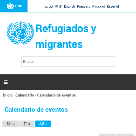
Jump to navigation
ONU
العربية
中文
English
Français
Русский
Español
Refugiados y
migrantes
B
F
u
o
s
r
c
a
m
r

u
l
Inicio
›
Calendario
›
Calendario de eventos
a
Se
r
encuentra
i
Calendario de eventos
usted
o
aquí
d
Mes
Día
Año
(solapa activa)
S
e
b
o