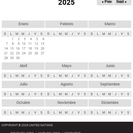
ú
2025
« Prev
Next »
l
s
a
q
p
u
e
a
Enero
Febrero
Marzo
d
s
a
D
L
M
M
J
V
S
D
L
M
M
J
V
S
D
L
M
M
J
V
S
p
1
2
3
4
5
6
7
8
9
10
11
12
13
r
14
15
16
17
18
19
20
i
21
22
23
24
25
26
27
28
29
30
n
Abril
Mayo
Junio
c
i
D
L
M
M
J
V
S
D
L
M
M
J
V
S
D
L
M
M
J
V
S
p
Julio
Agosto
Septiembre
a
D
L
M
M
J
V
S
D
L
M
M
J
V
S
D
L
M
M
J
V
S
l
e
Octubre
Noviembre
Diciembre
s
D
L
M
M
J
V
S
D
L
M
M
J
V
S
D
L
M
M
J
V
S
COPYRIGHT © 2026 UNITED NATIONS