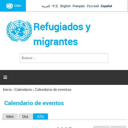
Jump to navigation
ONU
العربية
中文
English
Français
Русский
Español
Refugiados y
migrantes
B
F
u
o
s
r
c
a
m
r

u
l
Inicio
›
Calendario
›
Calendario de eventos
a
Se
r
encuentra
i
Calendario de eventos
usted
o
aquí
d
Mes
Día
Año
(solapa activa)
S
e
b
o