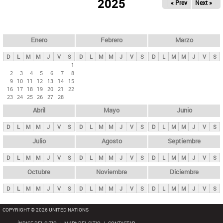
ú
2025
« Prev
Next »
l
s
a
q
p
u
e
a
Enero
Febrero
Marzo
d
s
a
D
L
M
M
J
V
S
D
L
M
M
J
V
S
D
L
M
M
J
V
S
p
1
2
3
4
5
6
7
8
r
9
10
11
12
13
14
15
i
16
17
18
19
20
21
22
23
24
25
26
27
28
n
Abril
Mayo
Junio
c
i
D
L
M
M
J
V
S
D
L
M
M
J
V
S
D
L
M
M
J
V
S
p
Julio
Agosto
Septiembre
a
D
L
M
M
J
V
S
D
L
M
M
J
V
S
D
L
M
M
J
V
S
l
e
Octubre
Noviembre
Diciembre
s
D
L
M
M
J
V
S
D
L
M
M
J
V
S
D
L
M
M
J
V
S
COPYRIGHT © 2026 UNITED NATIONS