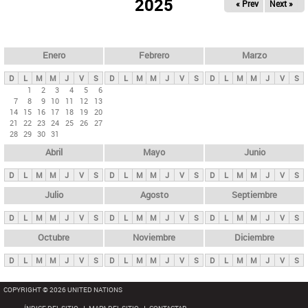
ú
2025
« Prev
Next »
l
s
a
q
p
u
e
a
Enero
Febrero
Marzo
d
s
a
D
L
M
M
J
V
S
D
L
M
M
J
V
S
D
L
M
M
J
V
S
p
1
2
3
4
5
6
7
8
9
10
11
12
13
r
14
15
16
17
18
19
20
i
21
22
23
24
25
26
27
28
29
30
31
n
Abril
Mayo
Junio
c
i
D
L
M
M
J
V
S
D
L
M
M
J
V
S
D
L
M
M
J
V
S
p
Julio
Agosto
Septiembre
a
D
L
M
M
J
V
S
D
L
M
M
J
V
S
D
L
M
M
J
V
S
l
e
Octubre
Noviembre
Diciembre
s
D
L
M
M
J
V
S
D
L
M
M
J
V
S
D
L
M
M
J
V
S
COPYRIGHT © 2026 UNITED NATIONS