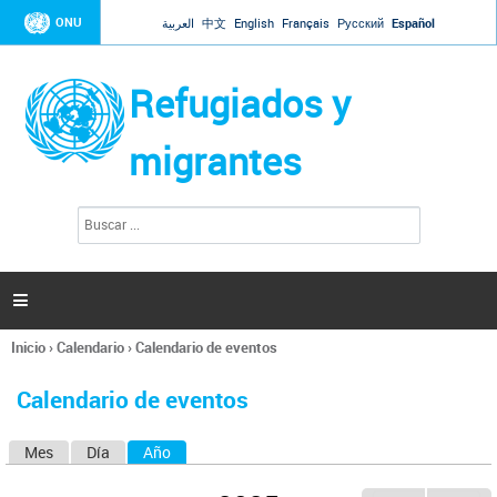
Jump to navigation
ONU
العربية
中文
English
Français
Русский
Español
Refugiados y
migrantes
B
F
u
o
s
r
c
a
m
r

u
l
Inicio
›
Calendario
›
Calendario de eventos
a
Se
r
encuentra
i
Calendario de eventos
usted
o
aquí
d
Mes
Día
Año
(solapa activa)
S
e
b
o