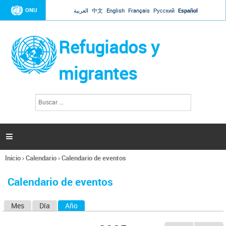
Jump to navigation
ONU
العربية
中文
English
Français
Русский
Español
Refugiados y
migrantes
B
F
u
o
s
r
c
a
m
r

u
l
Inicio
›
Calendario
›
Calendario de eventos
a
Se
r
encuentra
i
Calendario de eventos
usted
o
aquí
d
Mes
Día
Año
(solapa activa)
S
e
b
o