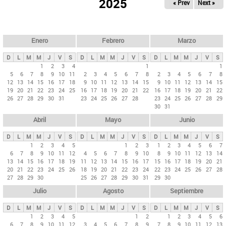
ú
2025
« Prev
Next »
l
s
a
q
p
u
e
a
Enero
Febrero
Marzo
d
s
a
D
L
M
M
J
V
S
D
L
M
M
J
V
S
D
L
M
M
J
V
S
p
1
2
3
4
1
1
5
6
7
8
9
10
11
2
3
4
5
6
7
8
2
3
4
5
6
7
8
r
12
13
14
15
16
17
18
9
10
11
12
13
14
15
9
10
11
12
13
14
15
i
19
20
21
22
23
24
25
16
17
18
19
20
21
22
16
17
18
19
20
21
22
26
27
28
29
30
31
23
24
25
26
27
28
23
24
25
26
27
28
29
n
30
31
c
Abril
Mayo
Junio
i
p
D
L
M
M
J
V
S
D
L
M
M
J
V
S
D
L
M
M
J
V
S
1
2
3
4
5
1
2
3
1
2
3
4
5
6
7
a
6
7
8
9
10
11
12
4
5
6
7
8
9
10
8
9
10
11
12
13
14
l
13
14
15
16
17
18
19
11
12
13
14
15
16
17
15
16
17
18
19
20
21
20
21
22
23
24
25
26
18
19
20
21
22
23
24
22
23
24
25
26
27
28
e
27
28
29
30
25
26
27
28
29
30
31
29
30
s
Julio
Agosto
Septiembre
D
L
M
M
J
V
S
D
L
M
M
J
V
S
D
L
M
M
J
V
S
1
2
3
4
5
1
2
1
2
3
4
5
6
6
7
8
9
10
11
12
3
4
5
6
7
8
9
7
8
9
10
11
12
13