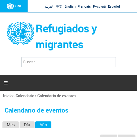
Jump to navigation
ONU
العربية
中文
English
Français
Русский
Español
Refugiados y
migrantes
B
F
u
o
s
r
c
a
m
r

u
l
Inicio
›
Calendario
›
Calendario de eventos
a
Se
r
encuentra
i
Calendario de eventos
usted
o
aquí
d
Mes
Día
Año
(solapa activa)
S
e
b
o