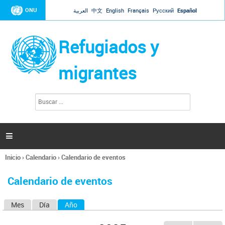
Jump to navigation
ONU
العربية
中文
English
Français
Русский
Español
Refugiados y
migrantes
B
F
u
o
s
r
c
a
m
r

u
l
Inicio
›
Calendario
›
Calendario de eventos
a
Se
r
encuentra
i
Calendario de eventos
usted
o
aquí
d
Mes
Día
Año
(solapa activa)
S
e
b
o