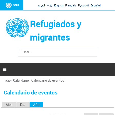
Jump to navigation
ONU
العربية
中文
English
Français
Русский
Español
Refugiados y
migrantes
B
F
u
o
s
r
c
a
m
r

u
l
Inicio
›
Calendario
›
Calendario de eventos
a
Se
r
encuentra
i
Calendario de eventos
usted
o
aquí
d
Mes
Día
Año
(solapa activa)
S
e
b
o