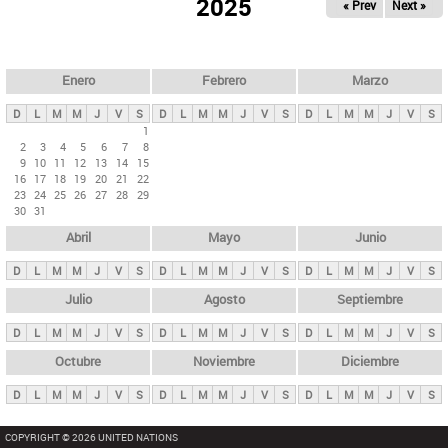
ú
2025
« Prev
Next »
l
s
a
q
p
u
e
a
Enero
Febrero
Marzo
d
s
a
D
L
M
M
J
V
S
D
L
M
M
J
V
S
D
L
M
M
J
V
S
p
1
2
3
4
5
6
7
8
r
9
10
11
12
13
14
15
i
16
17
18
19
20
21
22
23
24
25
26
27
28
29
n
30
31
c
Abril
Mayo
Junio
i
p
D
L
M
M
J
V
S
D
L
M
M
J
V
S
D
L
M
M
J
V
S
a
Julio
Agosto
Septiembre
l
D
L
M
M
J
V
S
D
L
M
M
J
V
S
D
L
M
M
J
V
S
e
Octubre
Noviembre
Diciembre
s
D
L
M
M
J
V
S
D
L
M
M
J
V
S
D
L
M
M
J
V
S
COPYRIGHT © 2026 UNITED NATIONS