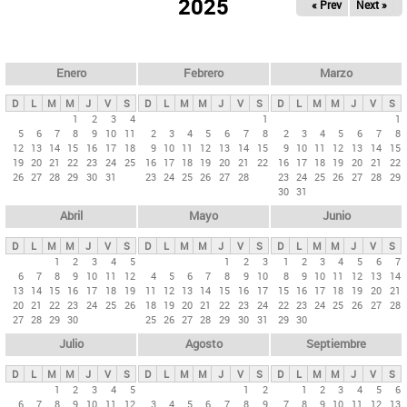
ú
2025
« Prev
Next »
l
s
a
q
p
u
e
a
Enero
Febrero
Marzo
d
s
a
D
L
M
M
J
V
S
D
L
M
M
J
V
S
D
L
M
M
J
V
S
p
1
2
3
4
1
1
5
6
7
8
9
10
11
2
3
4
5
6
7
8
2
3
4
5
6
7
8
r
12
13
14
15
16
17
18
9
10
11
12
13
14
15
9
10
11
12
13
14
15
i
19
20
21
22
23
24
25
16
17
18
19
20
21
22
16
17
18
19
20
21
22
26
27
28
29
30
31
23
24
25
26
27
28
23
24
25
26
27
28
29
n
30
31
c
Abril
Mayo
Junio
i
p
D
L
M
M
J
V
S
D
L
M
M
J
V
S
D
L
M
M
J
V
S
1
2
3
4
5
1
2
3
1
2
3
4
5
6
7
a
6
7
8
9
10
11
12
4
5
6
7
8
9
10
8
9
10
11
12
13
14
l
13
14
15
16
17
18
19
11
12
13
14
15
16
17
15
16
17
18
19
20
21
20
21
22
23
24
25
26
18
19
20
21
22
23
24
22
23
24
25
26
27
28
e
27
28
29
30
25
26
27
28
29
30
31
29
30
s
Julio
Agosto
Septiembre
D
L
M
M
J
V
S
D
L
M
M
J
V
S
D
L
M
M
J
V
S
1
2
3
4
5
1
2
1
2
3
4
5
6
6
7
8
9
10
11
12
3
4
5
6
7
8
9
7
8
9
10
11
12
13