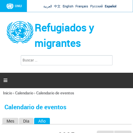
Jump to navigation
ONU
العربية
中文
English
Français
Русский
Español
Refugiados y
migrantes
B
F
u
o
s
r
c
a
m
r

u
l
Inicio
›
Calendario
›
Calendario de eventos
a
Se
r
encuentra
i
Calendario de eventos
usted
o
aquí
d
Mes
Día
Año
(solapa activa)
S
e
b
o