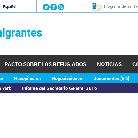
Jump to navigation
Programa de las Nac
й
Español
igrantes
PACTO SOBRE LOS REFUGIADOS
NOTICIAS
C
as
Recopilación
Negociaciones
Documentos [EN]
a York
Informe del Secretario General 2016