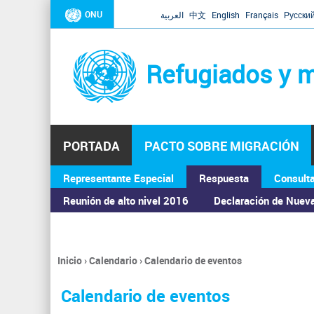
ONU
العربية
中文
English
Français
Русски
Refugiados y m
PORTADA
PACTO SOBRE MIGRACIÓN
Representante Especial
Respuesta
Consult
ASAMBLEA GENERAL
Reunión de alto nivel 2016
Declaración de Nuev
Inicio
›
Calendario
›
Calendario de eventos
Se
encuentra
Calendario de eventos
usted