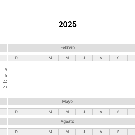
2025
Febrero
D
L
M
M
J
V
S
1
8
15
22
29
Mayo
D
L
M
M
J
V
S
Agosto
D
L
M
M
J
V
S