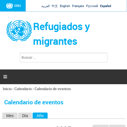
Jump to navigation
ONU
العربية
中文
English
Français
Русский
Español
Refugiados y
migrantes
B
F
u
o
s
r
c
a
m
r

u
l
Inicio
›
Calendario
›
Calendario de eventos
a
Se
r
encuentra
i
Calendario de eventos
usted
o
aquí
d
Mes
Día
Año
(solapa activa)
S
e
b
o