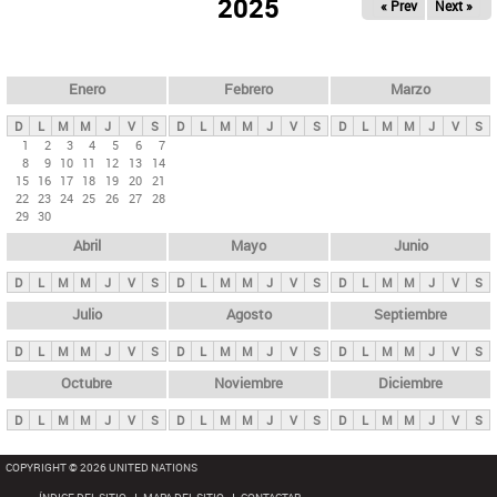
ú
2025
« Prev
Next »
l
s
a
q
p
u
e
a
Enero
Febrero
Marzo
d
s
a
D
L
M
M
J
V
S
D
L
M
M
J
V
S
D
L
M
M
J
V
S
p
1
2
3
4
5
6
7
8
9
10
11
12
13
14
r
15
16
17
18
19
20
21
i
22
23
24
25
26
27
28
29
30
n
Abril
Mayo
Junio
c
i
D
L
M
M
J
V
S
D
L
M
M
J
V
S
D
L
M
M
J
V
S
p
Julio
Agosto
Septiembre
a
D
L
M
M
J
V
S
D
L
M
M
J
V
S
D
L
M
M
J
V
S
l
e
Octubre
Noviembre
Diciembre
s
D
L
M
M
J
V
S
D
L
M
M
J
V
S
D
L
M
M
J
V
S
COPYRIGHT © 2026 UNITED NATIONS