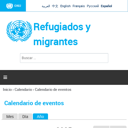
Jump to navigation
ONU
العربية
中文
English
Français
Русский
Español
Refugiados y
migrantes
B
F
u
o
s
r
c
a
m
r

u
l
Inicio
›
Calendario
›
Calendario de eventos
a
Se
r
encuentra
i
Calendario de eventos
usted
o
aquí
d
Mes
Día
Año
(solapa activa)
S
e
b
o