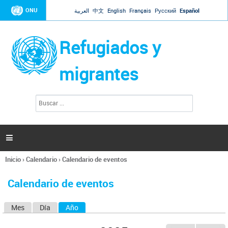
Jump to navigation
ONU
العربية
中文
English
Français
Русский
Español
Refugiados y
migrantes
B
F
u
o
s
r
c
a
m
r

u
l
Inicio
›
Calendario
›
Calendario de eventos
a
Se
r
encuentra
i
Calendario de eventos
usted
o
aquí
d
Mes
Día
Año
(solapa activa)
S
e
b
o