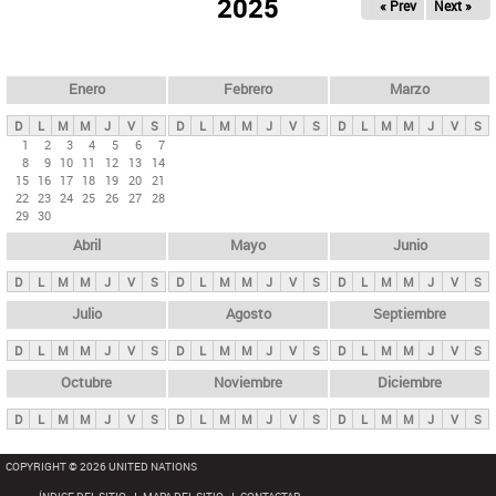
ú
2025
« Prev
Next »
l
s
a
q
p
u
e
a
Enero
Febrero
Marzo
d
s
a
D
L
M
M
J
V
S
D
L
M
M
J
V
S
D
L
M
M
J
V
S
p
1
2
3
4
5
6
7
8
9
10
11
12
13
14
r
15
16
17
18
19
20
21
i
22
23
24
25
26
27
28
29
30
n
Abril
Mayo
Junio
c
i
D
L
M
M
J
V
S
D
L
M
M
J
V
S
D
L
M
M
J
V
S
p
Julio
Agosto
Septiembre
a
D
L
M
M
J
V
S
D
L
M
M
J
V
S
D
L
M
M
J
V
S
l
e
Octubre
Noviembre
Diciembre
s
D
L
M
M
J
V
S
D
L
M
M
J
V
S
D
L
M
M
J
V
S
COPYRIGHT © 2026 UNITED NATIONS