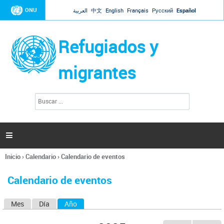
Jump to navigation
ONU
العربية
中文
English
Français
Русский
Español
Refugiados y
migrantes
B
F
u
o
s
r
c
a
m
r

u
l
Inicio
›
Calendario
›
Calendario de eventos
a
Se
r
encuentra
i
Calendario de eventos
usted
o
aquí
d
Mes
Día
Año
(solapa activa)
S
e
b
o