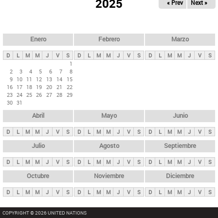
ú
2025
« Prev
Next »
l
s
a
q
p
u
e
a
Enero
Febrero
Marzo
d
s
a
D
L
M
M
J
V
S
D
L
M
M
J
V
S
D
L
M
M
J
V
S
p
1
2
3
4
5
6
7
8
r
9
10
11
12
13
14
15
i
16
17
18
19
20
21
22
23
24
25
26
27
28
29
n
30
31
c
Abril
Mayo
Junio
i
p
D
L
M
M
J
V
S
D
L
M
M
J
V
S
D
L
M
M
J
V
S
a
Julio
Agosto
Septiembre
l
D
L
M
M
J
V
S
D
L
M
M
J
V
S
D
L
M
M
J
V
S
e
Octubre
Noviembre
Diciembre
s
D
L
M
M
J
V
S
D
L
M
M
J
V
S
D
L
M
M
J
V
S
COPYRIGHT © 2026 UNITED NATIONS