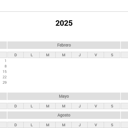
2025
Febrero
D
L
M
M
J
V
S
1
8
15
22
29
Mayo
D
L
M
M
J
V
S
Agosto
D
L
M
M
J
V
S