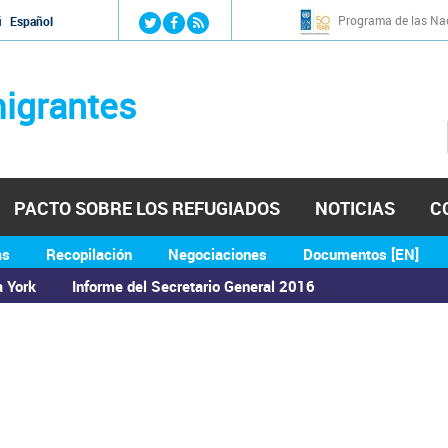
Jump to navigation
Programa de las Nac
й
Español
igrantes
PACTO SOBRE LOS REFUGIADOS
NOTICIAS
C
as
Recopilación
Negociaciones
Documentos [EN]
a York
Informe del Secretario General 2016