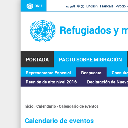
ONU
العربية
中文
English
Français
Русски
Refugiados y m
PORTADA
PACTO SOBRE MIGRACIÓN
Representante Especial
Respuesta
Consult
ASAMBLEA GENERAL
Reunión de alto nivel 2016
Declaración de Nuev
Inicio
›
Calendario
›
Calendario de eventos
Se
encuentra
Calendario de eventos
usted