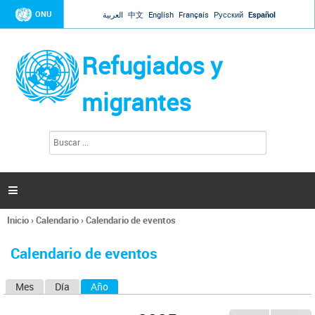
Jump to navigation
ONU
العربية
中文
English
Français
Русский
Español
Refugiados y
migrantes
B
F
u
o
s
r
c
a
m
r

u
l
Inicio
›
Calendario
›
Calendario de eventos
a
Se
r
encuentra
i
Calendario de eventos
usted
o
aquí
d
Mes
Día
Año
(solapa activa)
S
e
b
o