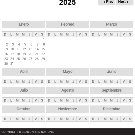
ú
2025
« Prev
Next »
l
s
a
q
p
u
e
a
Enero
Febrero
Marzo
d
s
a
D
L
M
M
J
V
S
D
L
M
M
J
V
S
D
L
M
M
J
V
S
p
1
2
3
4
5
6
7
8
r
9
10
11
12
13
14
15
i
16
17
18
19
20
21
22
23
24
25
26
27
28
29
n
30
31
c
Abril
Mayo
Junio
i
p
D
L
M
M
J
V
S
D
L
M
M
J
V
S
D
L
M
M
J
V
S
a
Julio
Agosto
Septiembre
l
D
L
M
M
J
V
S
D
L
M
M
J
V
S
D
L
M
M
J
V
S
e
Octubre
Noviembre
Diciembre
s
D
L
M
M
J
V
S
D
L
M
M
J
V
S
D
L
M
M
J
V
S
COPYRIGHT © 2026 UNITED NATIONS