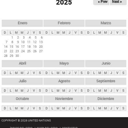
ú
2025
« Prev
Next »
l
s
a
q
p
u
e
a
Enero
Febrero
Marzo
d
s
a
D
L
M
M
J
V
S
D
L
M
M
J
V
S
D
L
M
M
J
V
S
p
1
2
3
4
5
6
7
8
9
10
11
12
13
r
14
15
16
17
18
19
20
i
21
22
23
24
25
26
27
28
29
30
n
Abril
Mayo
Junio
c
i
D
L
M
M
J
V
S
D
L
M
M
J
V
S
D
L
M
M
J
V
S
p
Julio
Agosto
Septiembre
a
D
L
M
M
J
V
S
D
L
M
M
J
V
S
D
L
M
M
J
V
S
l
e
Octubre
Noviembre
Diciembre
s
D
L
M
M
J
V
S
D
L
M
M
J
V
S
D
L
M
M
J
V
S
COPYRIGHT © 2026 UNITED NATIONS