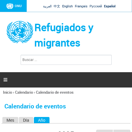
Jump to navigation
ONU
العربية
中文
English
Français
Русский
Español
Refugiados y
migrantes
B
F
u
o
s
r
c
a
m
r

u
l
Inicio
›
Calendario
›
Calendario de eventos
a
Se
r
encuentra
i
Calendario de eventos
usted
o
aquí
d
Mes
Día
Año
(solapa activa)
S
e
b
o