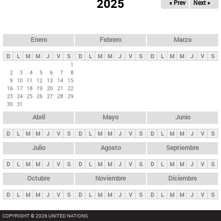
ú
2025
« Prev
Next »
l
s
a
q
p
u
e
a
Enero
Febrero
Marzo
d
s
a
D
L
M
M
J
V
S
D
L
M
M
J
V
S
D
L
M
M
J
V
S
p
1
2
3
4
5
6
7
8
r
9
10
11
12
13
14
15
i
16
17
18
19
20
21
22
23
24
25
26
27
28
29
n
30
31
c
Abril
Mayo
Junio
i
p
D
L
M
M
J
V
S
D
L
M
M
J
V
S
D
L
M
M
J
V
S
a
Julio
Agosto
Septiembre
l
D
L
M
M
J
V
S
D
L
M
M
J
V
S
D
L
M
M
J
V
S
e
Octubre
Noviembre
Diciembre
s
D
L
M
M
J
V
S
D
L
M
M
J
V
S
D
L
M
M
J
V
S
COPYRIGHT © 2026 UNITED NATIONS