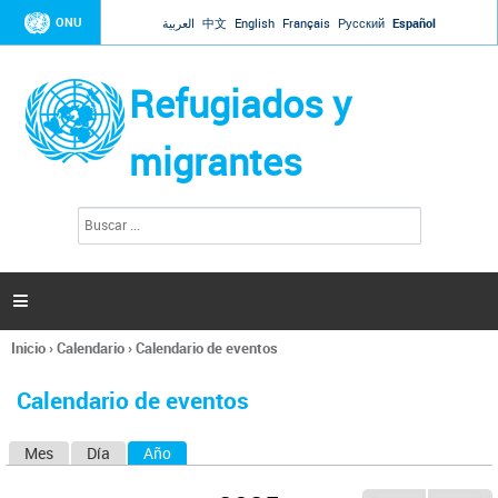
Jump to navigation
ONU
العربية
中文
English
Français
Русский
Español
Refugiados y
migrantes
B
F
u
o
s
r
c
a
m
r

u
l
Inicio
›
Calendario
›
Calendario de eventos
a
Se
r
encuentra
i
Calendario de eventos
usted
o
aquí
d
Mes
Día
Año
(solapa activa)
S
e
b
o