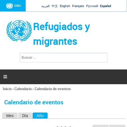
Jump to navigation
ONU
العربية
中文
English
Français
Русский
Español
Refugiados y
migrantes
B
F
u
o
s
r
c
a
m
r

u
l
Inicio
›
Calendario
›
Calendario de eventos
a
Se
r
encuentra
i
Calendario de eventos
usted
o
aquí
d
Mes
Día
Año
(solapa activa)
S
e
b
o