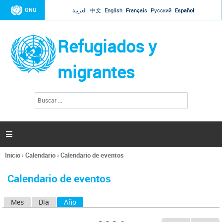
Jump to navigation
ONU
العربية
中文
English
Français
Русский
Español
Refugiados y
migrantes
B
F
u
o
s
r
c
a
m
r

u
l
Inicio
›
Calendario
›
Calendario de eventos
a
Se
r
encuentra
i
Calendario de eventos
usted
o
aquí
d
Mes
Día
Año
(solapa activa)
S
e
b
o