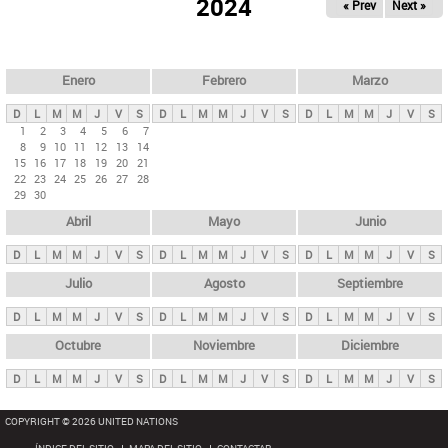
ú
2024
« Prev
Next »
l
s
a
q
p
u
e
a
Enero
Febrero
Marzo
d
s
a
D
L
M
M
J
V
S
D
L
M
M
J
V
S
D
L
M
M
J
V
S
p
1
2
3
4
5
6
7
8
9
10
11
12
13
14
r
15
16
17
18
19
20
21
i
22
23
24
25
26
27
28
29
30
n
Abril
Mayo
Junio
c
i
D
L
M
M
J
V
S
D
L
M
M
J
V
S
D
L
M
M
J
V
S
p
Julio
Agosto
Septiembre
a
D
L
M
M
J
V
S
D
L
M
M
J
V
S
D
L
M
M
J
V
S
l
e
Octubre
Noviembre
Diciembre
s
D
L
M
M
J
V
S
D
L
M
M
J
V
S
D
L
M
M
J
V
S
COPYRIGHT © 2026 UNITED NATIONS