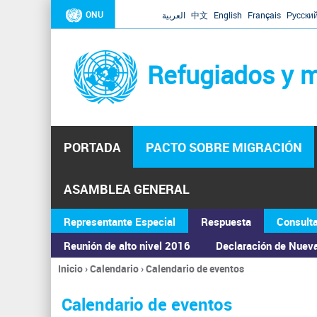
ONU
العربية
中文
English
Français
Русски
Refugiados y m
PORTADA
PACTO SOBRE MIGRACIÓN
ASAMBLEA GENERAL
Representante Especial
Respuesta
Consult
Reunión de alto nivel 2016
Declaración de Nuev
Inicio
›
Calendario
›
Calendario de eventos
Se
encuentra
Calendario de eventos
usted