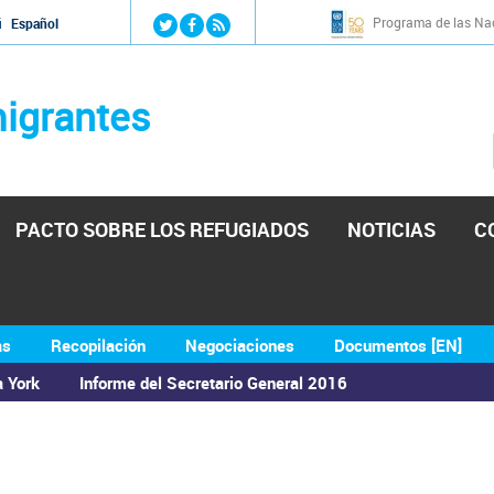
Jump to navigation
Programa de las Nac
й
Español
igrantes
PACTO SOBRE LOS REFUGIADOS
NOTICIAS
C
as
Recopilación
Negociaciones
Documentos [EN]
a York
Informe del Secretario General 2016