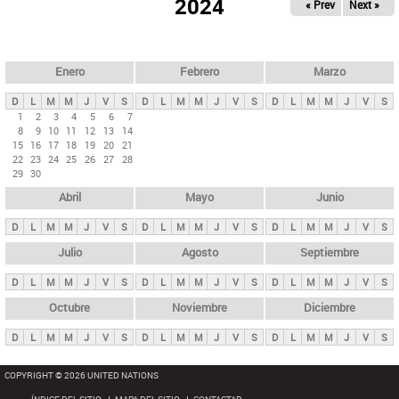
ú
2024
« Prev
Next »
l
s
a
q
p
u
e
a
Enero
Febrero
Marzo
d
s
a
D
L
M
M
J
V
S
D
L
M
M
J
V
S
D
L
M
M
J
V
S
p
1
2
3
4
5
6
7
8
9
10
11
12
13
14
r
15
16
17
18
19
20
21
i
22
23
24
25
26
27
28
29
30
n
Abril
Mayo
Junio
c
i
D
L
M
M
J
V
S
D
L
M
M
J
V
S
D
L
M
M
J
V
S
p
Julio
Agosto
Septiembre
a
D
L
M
M
J
V
S
D
L
M
M
J
V
S
D
L
M
M
J
V
S
l
e
Octubre
Noviembre
Diciembre
s
D
L
M
M
J
V
S
D
L
M
M
J
V
S
D
L
M
M
J
V
S
COPYRIGHT © 2026 UNITED NATIONS