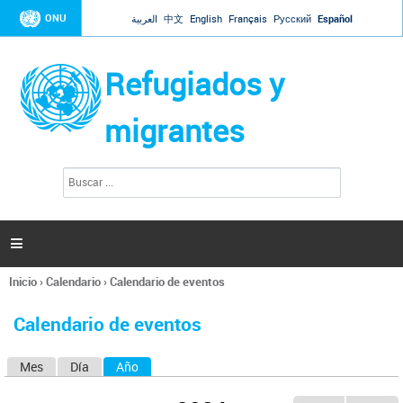
Jump to navigation
ONU
العربية
中文
English
Français
Русский
Español
Refugiados y
migrantes
B
F
u
o
s
r
c
a
m
r

u
l
Inicio
›
Calendario
›
Calendario de eventos
a
Se
r
encuentra
i
Calendario de eventos
usted
o
aquí
d
Mes
Día
Año
(solapa activa)
S
e
b
o