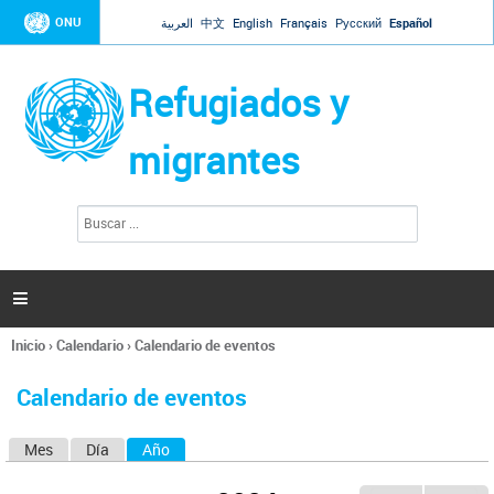
Jump to navigation
ONU
العربية
中文
English
Français
Русский
Español
Refugiados y
migrantes
B
F
u
o
s
r
c
a
m
r

u
l
Inicio
›
Calendario
›
Calendario de eventos
a
Se
r
encuentra
i
Calendario de eventos
usted
o
aquí
d
Mes
Día
Año
(solapa activa)
S
e
b
o