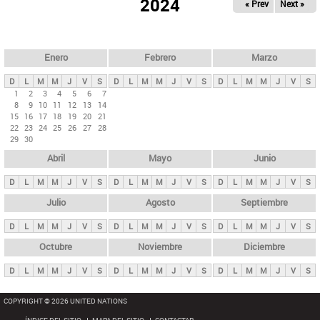
ú
2024
« Prev
Next »
l
s
a
q
p
u
e
a
Enero
Febrero
Marzo
d
s
a
D
L
M
M
J
V
S
D
L
M
M
J
V
S
D
L
M
M
J
V
S
p
1
2
3
4
5
6
7
8
9
10
11
12
13
14
r
15
16
17
18
19
20
21
i
22
23
24
25
26
27
28
29
30
n
Abril
Mayo
Junio
c
i
D
L
M
M
J
V
S
D
L
M
M
J
V
S
D
L
M
M
J
V
S
p
Julio
Agosto
Septiembre
a
D
L
M
M
J
V
S
D
L
M
M
J
V
S
D
L
M
M
J
V
S
l
e
Octubre
Noviembre
Diciembre
s
D
L
M
M
J
V
S
D
L
M
M
J
V
S
D
L
M
M
J
V
S
COPYRIGHT © 2026 UNITED NATIONS