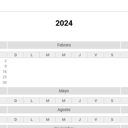
2024
Febrero
D
L
M
M
J
V
S
2
9
16
23
30
Mayo
D
L
M
M
J
V
S
Agosto
D
L
M
M
J
V
S