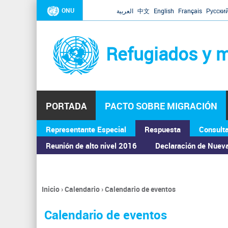
ONU
العربية
中文
English
Français
Русски
Refugiados y m
PORTADA
PACTO SOBRE MIGRACIÓN
Representante Especial
Respuesta
Consult
ASAMBLEA GENERAL
Reunión de alto nivel 2016
Declaración de Nuev
Inicio
›
Calendario
›
Calendario de eventos
Se
encuentra
Calendario de eventos
usted