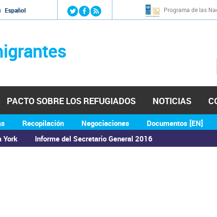
Jump to navigation
Programa de las Nac
й
Español
igrantes
PACTO SOBRE LOS REFUGIADOS
NOTICIAS
C
as
Recopilación
Negociaciones
Documentos [EN]
a York
Informe del Secretario General 2016