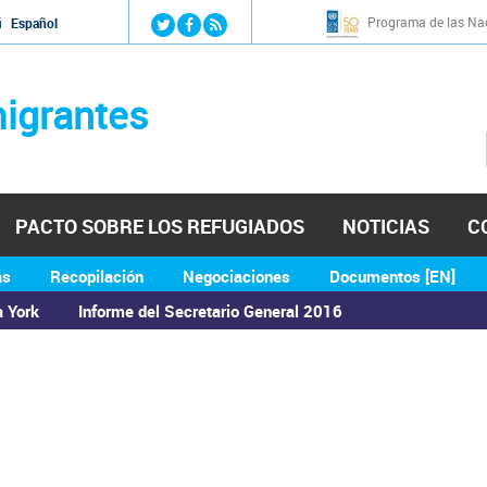
Jump to navigation
Programa de las Nac
й
Español
igrantes
PACTO SOBRE LOS REFUGIADOS
NOTICIAS
C
as
Recopilación
Negociaciones
Documentos [EN]
a York
Informe del Secretario General 2016