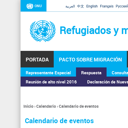
ONU
العربية
中文
English
Français
Русски
Refugiados y m
PORTADA
PACTO SOBRE MIGRACIÓN
Representante Especial
Respuesta
Consult
ASAMBLEA GENERAL
Reunión de alto nivel 2016
Declaración de Nuev
Inicio
›
Calendario
›
Calendario de eventos
Se
encuentra
Calendario de eventos
usted