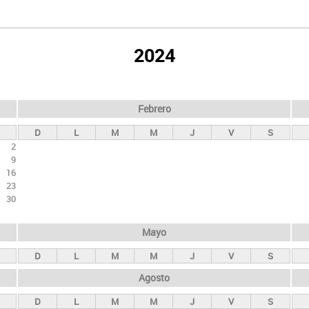
2024
Febrero
D
L
M
M
J
V
S
2
9
16
23
30
Mayo
D
L
M
M
J
V
S
Agosto
D
L
M
M
J
V
S