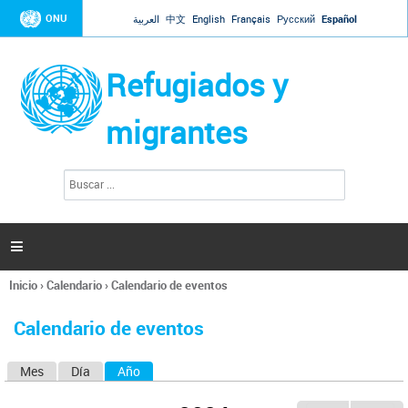
Jump to navigation
ONU
العربية
中文
English
Français
Русский
Español
Refugiados y
migrantes
B
F
u
o
s
r
c
a
m
r

u
l
Inicio
›
Calendario
›
Calendario de eventos
a
Se
r
encuentra
i
Calendario de eventos
usted
o
aquí
d
Mes
Día
Año
(solapa activa)
S
e
b
o