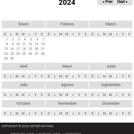
ú
2024
« Prev
Next »
l
s
a
q
p
u
e
a
Enero
Febrero
Marzo
d
s
a
D
L
M
M
J
V
S
D
L
M
M
J
V
S
D
L
M
M
J
V
S
p
1
2
3
4
5
6
7
8
9
10
11
12
13
14
r
15
16
17
18
19
20
21
i
22
23
24
25
26
27
28
29
30
n
Abril
Mayo
Junio
c
i
D
L
M
M
J
V
S
D
L
M
M
J
V
S
D
L
M
M
J
V
S
p
Julio
Agosto
Septiembre
a
D
L
M
M
J
V
S
D
L
M
M
J
V
S
D
L
M
M
J
V
S
l
e
Octubre
Noviembre
Diciembre
s
D
L
M
M
J
V
S
D
L
M
M
J
V
S
D
L
M
M
J
V
S
COPYRIGHT © 2026 UNITED NATIONS