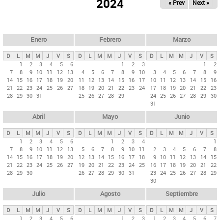
ú
2024
« Prev
Next »
l
s
a
q
p
u
e
a
Enero
Febrero
Marzo
d
s
a
D
L
M
M
J
V
S
D
L
M
M
J
V
S
D
L
M
M
J
V
S
p
1
2
3
4
5
6
1
2
3
1
2
7
8
9
10
11
12
13
4
5
6
7
8
9
10
3
4
5
6
7
8
9
r
14
15
16
17
18
19
20
11
12
13
14
15
16
17
10
11
12
13
14
15
16
i
21
22
23
24
25
26
27
18
19
20
21
22
23
24
17
18
19
20
21
22
23
28
29
30
31
25
26
27
28
29
24
25
26
27
28
29
30
n
31
c
Abril
Mayo
Junio
i
p
D
L
M
M
J
V
S
D
L
M
M
J
V
S
D
L
M
M
J
V
S
1
2
3
4
5
6
1
2
3
4
1
a
7
8
9
10
11
12
13
5
6
7
8
9
10
11
2
3
4
5
6
7
8
l
14
15
16
17
18
19
20
12
13
14
15
16
17
18
9
10
11
12
13
14
15
21
22
23
24
25
26
27
19
20
21
22
23
24
25
16
17
18
19
20
21
22
e
28
29
30
26
27
28
29
30
31
23
24
25
26
27
28
29
s
30
Julio
Agosto
Septiembre
D
L
M
M
J
V
S
D
L
M
M
J
V
S
D
L
M
M
J
V
S
1
2
3
4
5
6
1
2
3
1
2
3
4
5
6
7