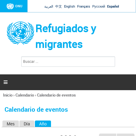
Jump to navigation
ONU
العربية
中文
English
Français
Русский
Español
Refugiados y
migrantes
B
F
u
o
s
r
c
a
m
r

u
l
Inicio
›
Calendario
›
Calendario de eventos
a
Se
r
encuentra
i
Calendario de eventos
usted
o
aquí
d
Mes
Día
Año
(solapa activa)
S
e
b
o