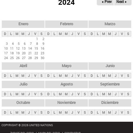
ú
2024
« Prev
Next »
l
s
a
q
p
u
e
a
Enero
Febrero
Marzo
d
s
a
D
L
M
M
J
V
S
D
L
M
M
J
V
S
D
L
M
M
J
V
S
p
1
2
3
4
5
6
7
8
9
r
10
11
12
13
14
15
16
i
17
18
19
20
21
22
23
24
25
26
27
28
29
30
n
Abril
Mayo
Junio
c
i
D
L
M
M
J
V
S
D
L
M
M
J
V
S
D
L
M
M
J
V
S
p
Julio
Agosto
Septiembre
a
D
L
M
M
J
V
S
D
L
M
M
J
V
S
D
L
M
M
J
V
S
l
e
Octubre
Noviembre
Diciembre
s
D
L
M
M
J
V
S
D
L
M
M
J
V
S
D
L
M
M
J
V
S
COPYRIGHT © 2026 UNITED NATIONS