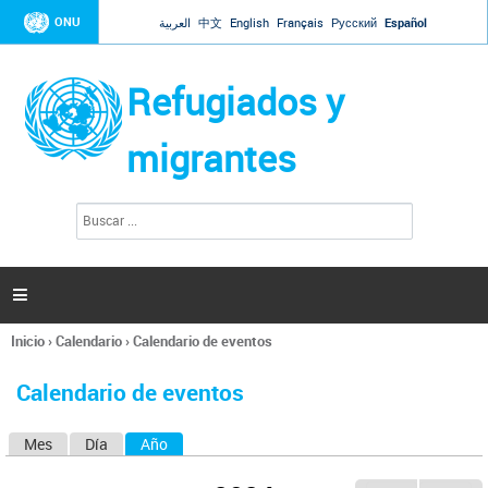
Jump to navigation
ONU
العربية
中文
English
Français
Русский
Español
Refugiados y
migrantes
B
F
u
o
s
r
c
a
m
r

u
l
Inicio
›
Calendario
›
Calendario de eventos
a
Se
r
encuentra
i
Calendario de eventos
usted
o
aquí
d
Mes
Día
Año
(solapa activa)
S
e
b
o