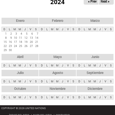
ú
2024
« Prev
Next »
l
s
a
q
p
u
e
a
Enero
Febrero
Marzo
d
s
a
D
L
M
M
J
V
S
D
L
M
M
J
V
S
D
L
M
M
J
V
S
p
1
2
3
4
5
6
7
8
9
10
11
12
13
14
r
15
16
17
18
19
20
21
i
22
23
24
25
26
27
28
29
30
n
Abril
Mayo
Junio
c
i
D
L
M
M
J
V
S
D
L
M
M
J
V
S
D
L
M
M
J
V
S
p
Julio
Agosto
Septiembre
a
D
L
M
M
J
V
S
D
L
M
M
J
V
S
D
L
M
M
J
V
S
l
e
Octubre
Noviembre
Diciembre
s
D
L
M
M
J
V
S
D
L
M
M
J
V
S
D
L
M
M
J
V
S
COPYRIGHT © 2026 UNITED NATIONS