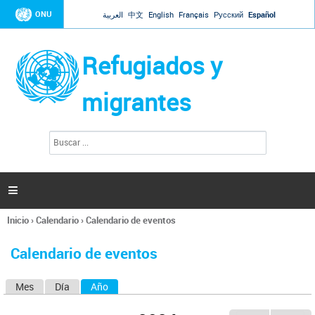
Jump to navigation
ONU
العربية
中文
English
Français
Русский
Español
Refugiados y
migrantes
B
F
u
o
s
r
c
a
m
r

u
l
Inicio
›
Calendario
›
Calendario de eventos
a
Se
r
encuentra
i
Calendario de eventos
usted
o
aquí
d
Mes
Día
Año
(solapa activa)
S
e
b
o