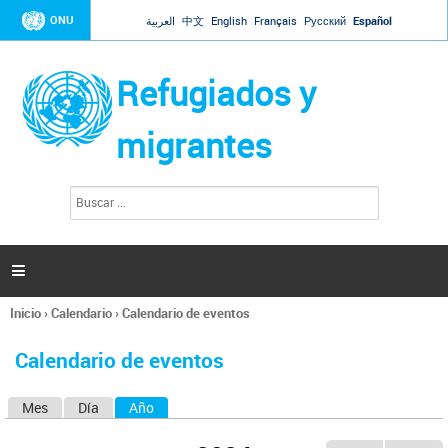
Jump to navigation
ONU
العربية
中文
English
Français
Русский
Español
Refugiados y
migrantes
B
F
u
o
s
r
c
a
m
r

u
l
Inicio
›
Calendario
›
Calendario de eventos
a
Se
r
encuentra
i
Calendario de eventos
usted
o
aquí
d
Mes
Día
Año
(solapa activa)
S
e
b
o