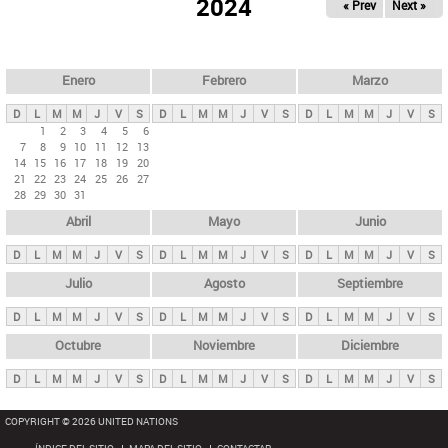
ú
2024
« Prev
Next »
l
s
a
q
p
u
e
a
Enero
Febrero
Marzo
d
s
a
D
L
M
M
J
V
S
D
L
M
M
J
V
S
D
L
M
M
J
V
S
p
1
2
3
4
5
6
7
8
9
10
11
12
13
r
14
15
16
17
18
19
20
i
21
22
23
24
25
26
27
28
29
30
31
n
Abril
Mayo
Junio
c
i
D
L
M
M
J
V
S
D
L
M
M
J
V
S
D
L
M
M
J
V
S
p
Julio
Agosto
Septiembre
a
D
L
M
M
J
V
S
D
L
M
M
J
V
S
D
L
M
M
J
V
S
l
e
Octubre
Noviembre
Diciembre
s
D
L
M
M
J
V
S
D
L
M
M
J
V
S
D
L
M
M
J
V
S
COPYRIGHT © 2026 UNITED NATIONS